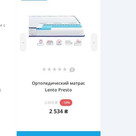
и с
<
>
0
Ортопедический матрас
Lento Presto
й
2 816 ₴
-10%
2 534 ₴