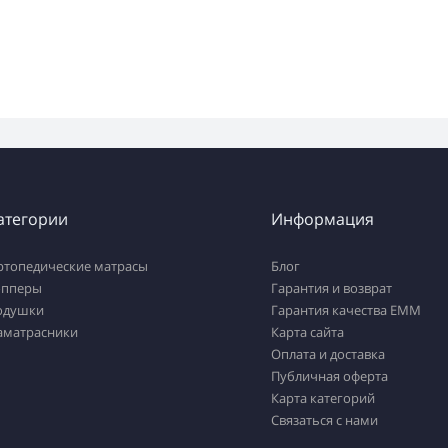
атегории
Информация
ртопедические матрасы
Блог
опперы
Гарантия и возврат
одушки
Гарантия качества ЕММ
аматрасники
Карта сайта
Оплата и доставка
Публичная оферта
Карта категорий
Связаться с нами