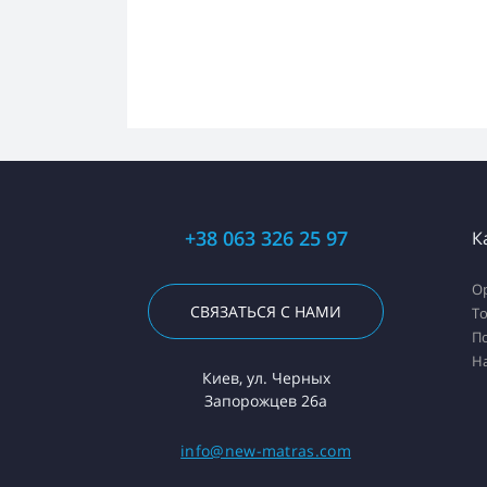
+38 063 326 25 97
К
О
СВЯЗАТЬСЯ С НАМИ
Т
П
Н
Киев, ул. Черных
Запорожцев 26а
info@new-matras.com