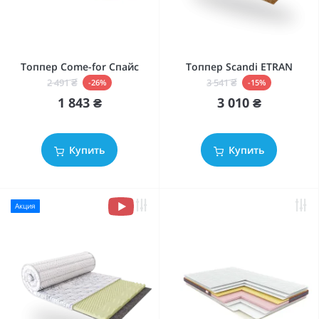
Топпер Come-for Спайс
Топпер Scandi ETRAN
2 491 ₴
3 541 ₴
-26%
-15%
1 843 ₴
3 010 ₴
Купить
Купить
Акция