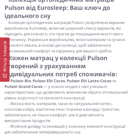
Pulson від Eurosleep: Ваш ключ до
ідеального сну
Колекція ортопедичних матраців Pulson, розроблена відомим
виробником Eurosleep, включає широкий спектр варіантів, які
підходять для кожного, хто прагне до покращення якості свого
відпочинку. Українське виробництво, якісні матеріали та сучасні
Фільтр товарів
технології лежать в основі цієї колекції, щоб забезпечити
максимальний комфорт та підтримку для вашого хребта.
Кожен матрац у колекції Pulson
створений з урахуванням
індивідуальних потреб споживачів:
-
Pulson Bio
,
Pulson Elit Cocos
,
Pulson Elit Latex-Cocos
та
Pulson Grand Cocos
— у кожної моделі є свої унікальні
характеристики, що дозволяють власникові обрати оптимальний
рівень жорсткості та технології конструкції.
- Висока якість матеріалів, таких як натуральний латекс,
кокосова койра, еластична піна і тканини жаккард і трикотаж,
забезпечують не тільки комфорт, але й довговічність
використання продуктів.
- Втілення досвіду та інновацій у кожному елементі конструкції
для забезпечення неперевершеного сну.