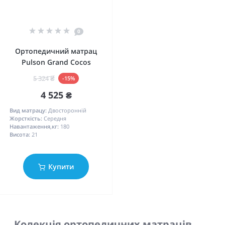
0
Ортопедичний матрац
Pulson Grand Cocos
5 324 ₴
-15%
4 525 ₴
Вид матрацу:
Двосторонній
Жорсткість:
Середня
Навантаження,кг:
180
Висота:
21
Купити
Колекція ортопедичних матраців