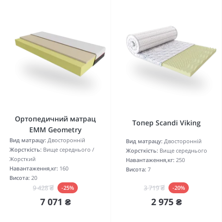
Ортопедичний матрац
Топер Scandi Viking
EMM Geometry
Вид матрацу:
Двосторонній
Вид матрацу:
Двосторонній
Жорсткість:
Вище середнього /
Жорсткість:
Вище середнього
Жорсткий
Навантаження,кг:
250
Навантаження,кг:
160
Висота:
7
Висота:
20
3 719 ₴
9 428 ₴
-20%
-25%
2 975 ₴
7 071 ₴