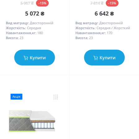
5 967 ₴
7 814 ₴
-15%
-15%
5 072 ₴
6 642 ₴
Вид матрацу:
Двосторонній
Вид матрацу:
Двосторонній
Жорсткість:
Середня
Жорсткість:
Середня / Жорсткий
Навантаження,кг:
180
Навантаження,кг:
170
Висота:
23
Висота:
23
Купити
Купити
Акція