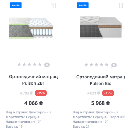
Акція
Акція
0
0
Ортопедичний матрац
Ортопедичний матрац
Pulson 2В1
Pulson Bio
4 783 ₴
7 021 ₴
-15%
-15%
4 066 ₴
5 968 ₴
Вид матрацу:
Двосторонній
Вид матрацу:
Двосторонній
Жорсткість:
Середня
Жорсткість:
Середня / Жорсткий
Навантаження,кг:
170
Навантаження,кг:
170
Висота:
19
Висота:
21