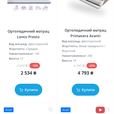
Ортопедичний матрац
Ортопедичний матрац
Primavera Avanti
Lento Presto
Вид матрацу:
Двосторонній
Вид матрацу:
Двосторонній
Жорсткість:
Вище середнього /
Жорсткість:
Середня
Жорсткий
Навантаження,кг:
120
Навантаження,кг:
250
Висота:
12
Висота:
19
2 816 ₴
6 391 ₴
-10%
-25%
2 534 ₴
4 793 ₴
Купити
Купити
Акція
Акція