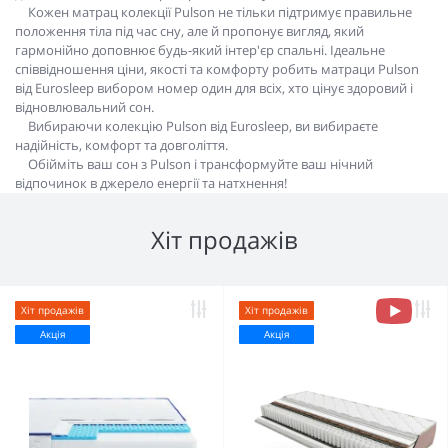
Кожен матрац колекції Pulson не тільки підтримує правильне
положення тіла під час сну, але й пропонує вигляд, який
гармонійно доповнює будь-який інтер'єр спальні. Ідеальне
співвідношення ціни, якості та комфорту робить матраци Pulson
від Eurosleep вибором номер один для всіх, хто цінує здоровий і
відновлювальний сон.
Вибираючи колекцію Pulson від Eurosleep, ви вибираєте
надійність, комфорт та довголіття.
Обійміть ваш сон з Pulson і трансформуйте ваш нічний
відпочинок в джерело енергії та натхнення!
Хіт продажів
Хіт продажів
Хіт продажів
Акція
Акція