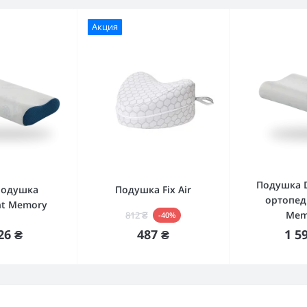
Акция
Подушка 
подушка
Подушка Fix Air
ортопед
ht Memory
Mem
812 ₴
-40%
упить
Купить
Ку
26 ₴
487 ₴
1 5