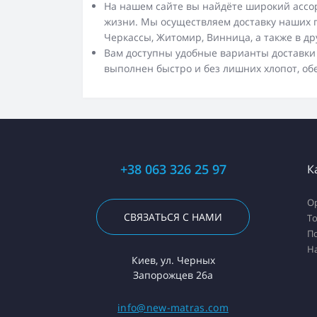
На нашем сайте вы найдёте широкий ассор
жизни. Мы осуществляем доставку наших про
Черкассы, Житомир, Винница, а также в д
Вам доступны удобные варианты доставки к
выполнен быстро и без лишних хлопот, об
+38 063 326 25 97
К
О
СВЯЗАТЬСЯ С НАМИ
Т
П
Н
Киев, ул. Черных
Запорожцев 26а
info@new-matras.com