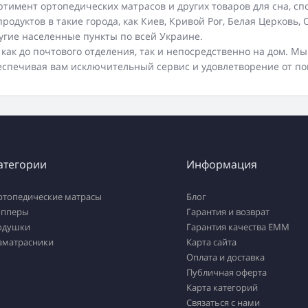
тимент ортопедических матрасов и других товаров для сна, с
дуктов в такие города, как Киев, Кривой Рог, Белая Церковь, О
ругие населенные пункты по всей Украине.
ак до почтового отделения, так и непосредственно на дом. Мы
еспечивая вам исключительный сервис и удовлетворение от по
атегории
Информация
ртопедические матрасы
Блог
опперы
Гарантия и возврат
одушки
Гарантия качества ЕММ
аматрасники
Карта сайта
Оплата и доставка
Публичная оферта
Карта категорий
Связаться с нами