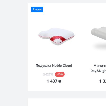
Акция
Подушка Noble Cloud
Мини-
Day&Nig
2 522 ₴
-43%
Купить
К
1 437 ₴
1 3