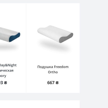
Day&Night
Подушка Freedom
ическая
Ortho
ory
пить
Нет в наличии
667 ₴
93 ₴