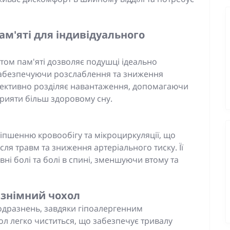
ам'яті для індивідуального
том пам'яті дозволяє подушці ідеально
забезпечуючи розслаблення та зниження
фективно розділяє навантаження, допомагаючи
прияти більш здоровому сну.
іпшенню кровообігу та мікроциркуляції, що
ісля травм та зниження артеріального тиску. Її
ні болі та болі в спині, зменшуючи втому та
 знімний чохол
подразнень, завдяки гіпоалергенним
ол легко чиститься, що забезпечує тривалу