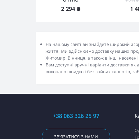
Купити
К
2 294 ₴
1 4
На нашому сайті ви знайдете широкий асо
життя. Ми здійснюємо доставку наших продукт
Житомир, Вінниця, а також в інші населені 
Вам доступні зручні варіанти доставки як 
виконано швидко і без зайвих клопотів, з
+38 063 326 25 97
К
О
ЗВ'ЯЗАТИСЯ З НАМИ
Т