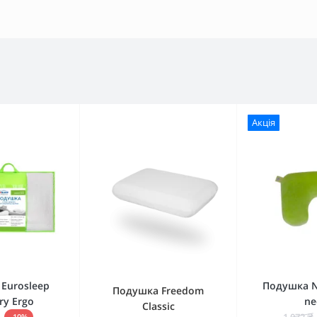
Акція
Eurosleep
Подушка N
Подушка Freedom
y Ergo
ne
Classic
1 072 ₴
-10%