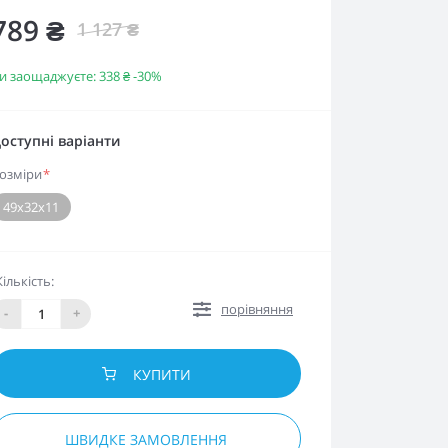
789 ₴
1 127 ₴
и заощаджуєте:
338 ₴
-30%
оступні варіанти
озміри
*
49х32х11
Кількість:
порівняння
-
+
КУПИТИ
ШВИДКЕ ЗАМОВЛЕННЯ