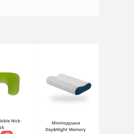
oble Nick-
Мініподушка
ck
Day&Night Memory
-40%