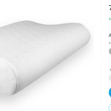
В
Д
Р