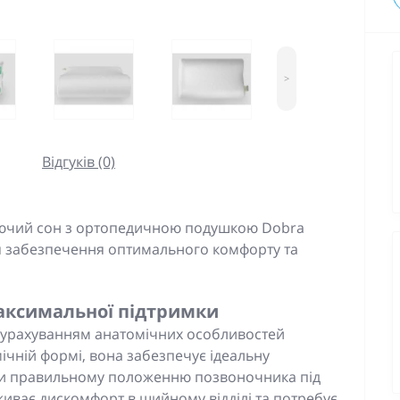
>
Відгуків (0)
юючий сон з ортопедичною подушкою Dobra
ля забезпечення оптимального комфорту та
аксимальної підтримки
з урахуванням анатомічних особливостей
мічній формі, вона забезпечує ідеальну
ючи правильному положенню позвоночника під
еживає дискомфорт в шийному відділі та потребує