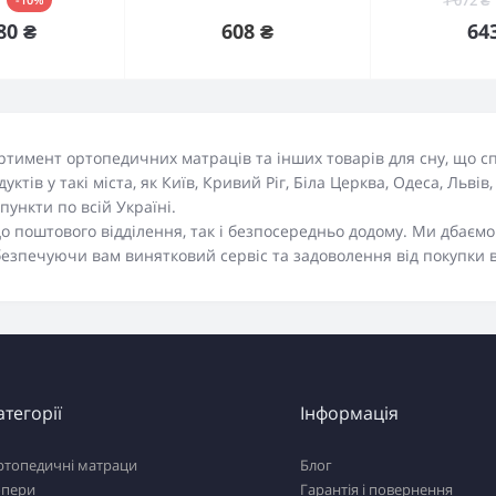
упити
Є в наявності
Ку
608 ₴
80 ₴
64
ртимент ортопедичних матраців та інших товарів для сну, що 
ів у такі міста, як Київ, Кривий Ріг, Біла Церква, Одеса, Львів,
пункти по всій Україні.
до поштового відділення, так і безпосередньо додому. Ми дбаєм
абезпечуючи вам винятковий сервіс та задоволення від покупки 
атегорії
Інформація
ртопедичні матраци
Блог
опери
Гарантія і повернення