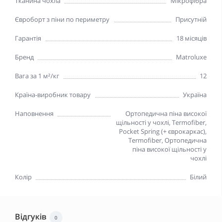
Тканина чохла
Мікрофібра
Євроборт з піни по периметру
Присутній
Гарантія
18 місяців
Бренд
Matroluxe
Вага за 1 м²/кг
12
Країна-виробник товару
Україна
Наповнення
Ортопедична піна високої
щільності у чохлі, Termofiber,
Pocket Spring (+ єврокаркас),
Termofiber, Ортопедична
піна високої щільності у
чохлі
Колір
Білий
Відгуків
0