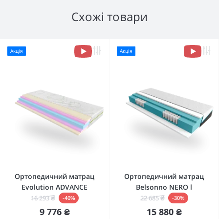
Схожі товари
Акція
Акція
Ортопедичний матрац
Ортопедичний матрац
Evolution ADVANCE
Belsonno NERO l
16 293 ₴
22 685 ₴
-40%
-30%
9 776 ₴
15 880 ₴