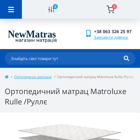
0
0
+38 063 326 25 97
Замовити дзвінок
Ортопедичні матраци
Ортопедичний матрац Matroluxe Rulle /Руллє
Ортопедичний матрац Matroluxe
Rulle /Руллє