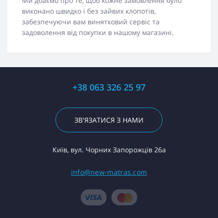
Ми дбаємо про те, щоб кожне замовлення було
виконано швидко і без зайвих клопотів,
забезпечуючи вам винятковий сервіс та
задоволення від покупки в нашому магазині.
+38 063 326 25 97
ЗВ'ЯЗАТИСЯ З НАМИ
Київ, вул. Чорних Запорожців 26а
info@new-matras.com