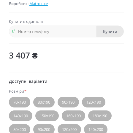
Виробник:
Matroluxe
Купити в один клік
Купити
3 407 ₴
Доступні варіанти
Розміри
*
70х190
80х190
90х190
120х190
140х190
150х190
160х190
180х190
80х200
90х200
120х200
140х200