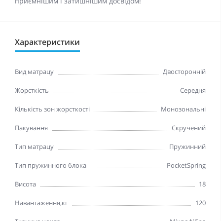
приємнішим і затишнішим досвідом!
Характеристики
Вид матрацу
Двосторонній
Жорсткість
Середня
Кількість зон жорсткості
Монозональні
Пакування
Скручений
Тип матрацу
Пружинний
Тип пружинного блока
PocketSpring
Висота
18
Навантаження,кг
120