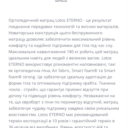
Ортопедичний матрац Lotos ETERNO - це результат
поєднання передових технологій та якісних матеріалів.
Новаторська конструкція цього беспружинного
матрацу дозволяє забезпечити максимальний рівень
комфорту та надійної підтримки для тіла під час сну.
Максимальне навантаження 180 кг робить цей матрац
ідеальним навіть для людей з великою вагою. Lotos
ETERNO використовує різноманітні наповнювачі, такі
як ортопедична піна, Air fabric, Smart foam® та Smart
foam® strong. Це забезпечує ідеальну адаптацію до
форми тіла та оптимальну підтримку хребта. Тканина
чохла - стрейч, що гарантує приємні відчуття при
дотику та підвищує рівень комфорту. Незважаючи на
те, що євроборт з піни по периметру відсутній, матрац
забезпечує чудову підтримку завдяки своїм унікальним
властивостям. Lotos ETERNO має рекомендований
термін експлуатації в 10 років і гарантійний термін в
36 місяців від виробника. Рівень жорсткості 4/4 та