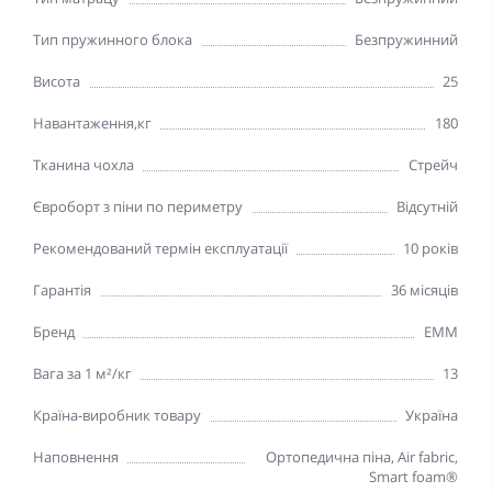
Тип пружинного блока
Безпружинний
Висота
25
Навантаження,кг
180
Тканина чохла
Стрейч
Євроборт з піни по периметру
Відсутній
Рекомендований термін експлуатації
10 років
Гарантія
36 місяців
Бренд
EMM
Вага за 1 м²/кг
13
Країна-виробник товару
Україна
Наповнення
Ортопедична піна, Air fabric,
Smart foam®