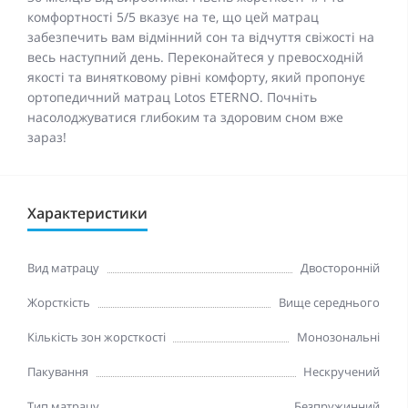
комфортності 5/5 вказує на те, що цей матрац
забезпечить вам відмінний сон та відчуття свіжості на
весь наступний день. Переконайтеся у превосходній
якості та винятковому рівні комфорту, який пропонує
ортопедичний матрац Lotos ETERNO. Почніть
насолоджуватися глибоким та здоровим сном вже
зараз!
Характеристики
Вид матрацу
Двосторонній
Жорсткість
Вище середнього
Кількість зон жорсткості
Монозональні
Пакування
Нескручений
Тип матрацу
Безпружинний