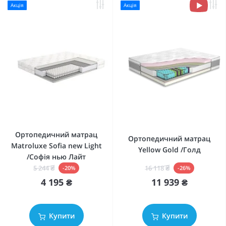
Акція
Акція
Ортопедичний матрац
Ортопедичний матрац
Matroluxe Sofia new Light
Yellow Gold /Голд
/Софія нью Лайт
16 118 ₴
5 244 ₴
-26%
-20%
11 939 ₴
4 195 ₴
Купити
Купити