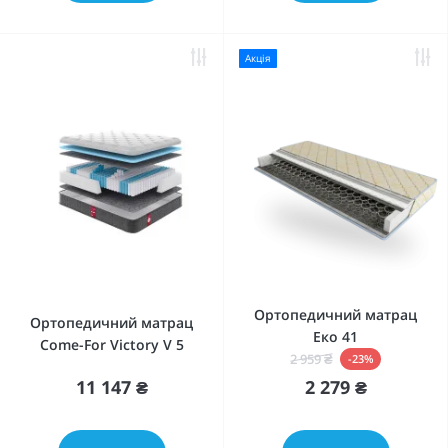
Акція
Ортопедичний матрац
Ортопедичний матрац
Еко 41
Come-For Victory V 5
2 959 ₴
-23%
11 147 ₴
2 279 ₴