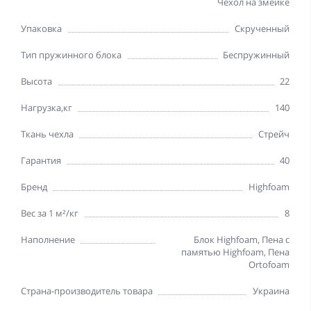
Чехол на змейке
Упаковка
Скрученный
Тип пружинного блока
Беспружинный
Высота
22
Нагрузка,кг
140
Ткань чехла
Стрейч
Гарантия
40
Бренд
Highfoam
Вес за 1 м²/кг
8
Наполнение
Блок Highfoam, Пена с
памятью Highfoam, Пена
Ortofoam
Страна-производитель товара
Украина