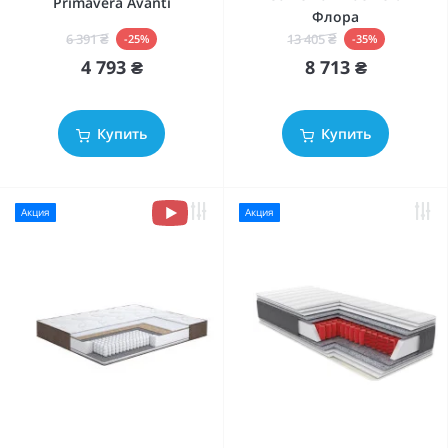
Primavera Avanti
Флора
6 391 ₴
13 405 ₴
-25%
-35%
4 793 ₴
8 713 ₴
Купить
Купить
Акция
Акция