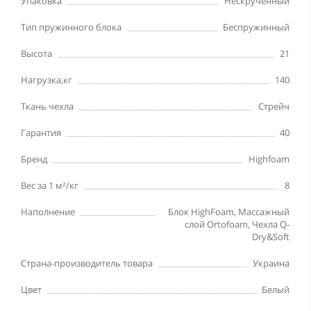
Упаковка
Нескрученный
Тип пружинного блока
Беспружинный
Высота
21
Нагрузка,кг
140
Ткань чехла
Стрейч
Гарантия
40
Бренд
Highfoam
Вес за 1 м²/кг
8
Наполнение
Блок HighFoam, Массажный
слой Ortofoam, Чехла Q-
Dry&Soft
Страна-производитель товара
Украина
Цвет
Белый