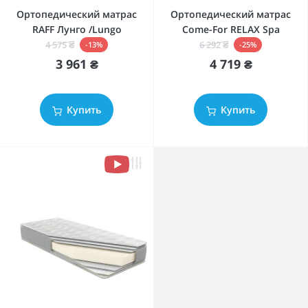
Ортопедический матрас
Ортопедический матрас
RAFF Лунго /Lungo
Come-For RELAX Spa
4 575 ₴
6 292 ₴
-13%
-25%
3 961 ₴
4 719 ₴
Купить
Купить