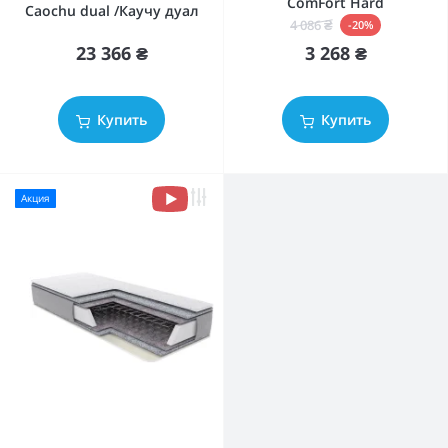
ComFort Hard
Caochu dual /Каучу дуал
4 086 ₴
-20%
23 366 ₴
3 268 ₴
Купить
Купить
Акция