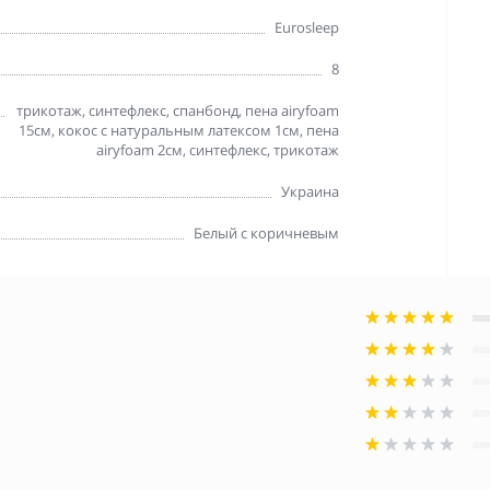
Eurosleep
8
трикотаж, синтефлекс, спанбонд, пена airyfoam
15см, кокос с натуральным латексом 1см, пена
airyfoam 2см, синтефлекс, трикотаж
Украина
Белый с коричневым