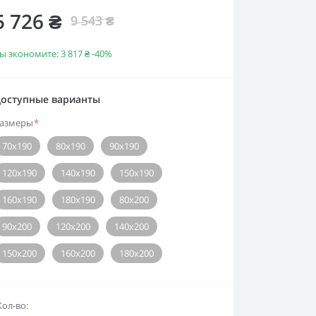
5 726 ₴
9 543 ₴
ы экономите:
3 817 ₴
-40%
оступные варианты
азмеры
*
70х190
80х190
90х190
120х190
140х190
150х190
160х190
180х190
80х200
90х200
120х200
140х200
150х200
160х200
180х200
Кол-во: