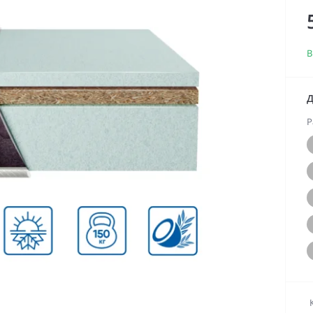
В
Д
Р