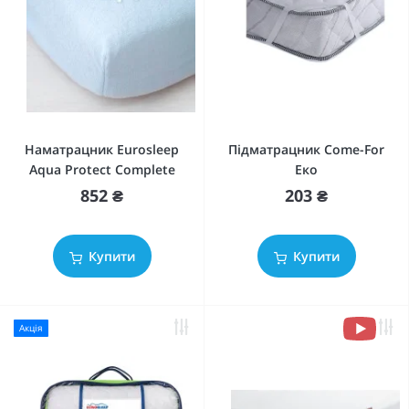
Наматрацник Eurosleep
Підматрацник Come-For
Aqua Protect Complete
Еко
852 ₴
203 ₴
Купити
Купити
Акція