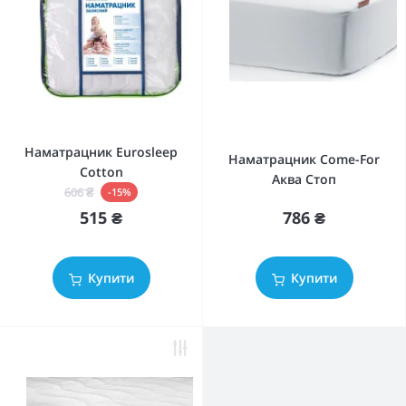
Наматрацник Eurosleep
Наматрацник Come-For
Cotton
Аква Стоп
606 ₴
-15%
786 ₴
515 ₴
Купити
Купити