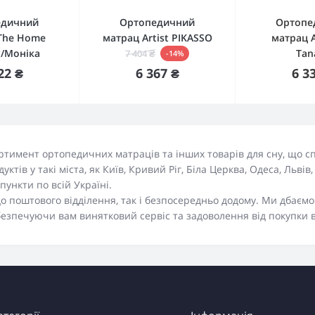
едичний
Ортопедичний
Ортопе
The Home
матрац Artist PIKASSO
матрац 
 /Моніка
Tan
7 404 ₴
-14%
упити
Купити
Немає в
22 ₴
6 367 ₴
6 3
ртимент ортопедичних матраців та інших товарів для сну, що 
ів у такі міста, як Київ, Кривий Ріг, Біла Церква, Одеса, Львів,
пункти по всій Україні.
до поштового відділення, так і безпосередньо додому. Ми дбаєм
абезпечуючи вам винятковий сервіс та задоволення від покупки 