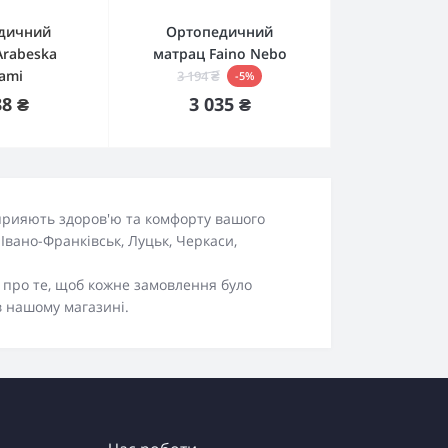
дичний
Ортопедичний
Arabeska
матрац Faino Nebo
ami
3 194 ₴
-5%
 наявності
Купити
38 ₴
3 035 ₴
сприяють здоров'ю та комфорту вашого
 Івано-Франківськ, Луцьк, Черкаси,
о про те, щоб кожне замовлення було
в нашому магазині.