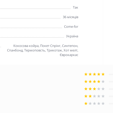
Так
36 місяців
Come-for
Україна
Кокосова койра, Покет Спрінг, Синтепон,
Спанбонд, Термоповсть, Трикотаж, Хот мелт,
Єврокаркас