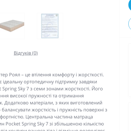
Відгуків (0)
р Роял – це втілення комфорту і жорсткості.
 ідеальну ортопедичну підтримку завдяки
Spring Sky 7 з семи зонами жорсткості. Його
ння високої пружності та отримання
. Додатково матеріали, з яких виготовлений
 балансувати жорсткість і пружність поверхні з
мфортністю. Центральна частина матраца
 Pocket Spring Sky 7 зі збільшеною кількістю
 під контури вашого тіла і відмінно розподіляє