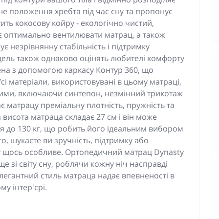
ьне положення хребта під час сну та пропонує
ить кокосову койру - екологічно чистий,
є оптимально вентилювати матрац, а також
ує незрівнянну стабільність і підтримку
одель також однаково оцінять любителі комфорту
лена з допомогою каркасу Контур 360, що
сі матеріали, використовувані в цьому матраці,
ними, включаючи синтепон, незмінний трикотаж
 матрацу преміальну плотність, пружність та
 висота матраца складає 27 см і він може
 до 130 кг, що робить його ідеальним вибором
о, шукаєте ви зручність, підтримку або
му щось особливе. Ортопедичний матрац Dynasty
 зі світу сну, роблячи кожну ніч насправді
елегантний стиль матраца надає впевненості в
у інтер'єрі.