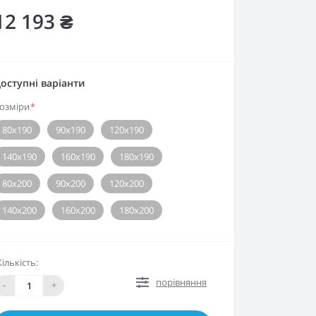
12 193 ₴
оступні варіанти
озміри
*
80х190
90х190
120х190
140х190
160х190
180х190
80х200
90х200
120х200
140х200
160х200
180х200
Кількість:
порівняння
-
+