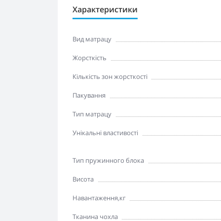
Характеристики
Вид матрацу
Жорсткість
Кількість зон жорсткості
Пакування
Тип матрацу
Унікальні властивості
Тип пружинного блока
Висота
Навантаження,кг
Тканина чохла