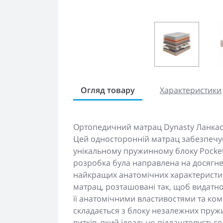
Огляд товару
Характеристики
Ортопедичний матрац Dynasty Ланкасте
Цей односторонній матрац забезпечує
унікальному пружинному блоку Pocket 
розробка була направлена на досягне
найкращих анатомічних характеристик
матрац, розташовані так, щоб видатно
її анатомічними властивостями та ко
складається з блоку незалежних пружин
витків, який ідеально підлаштовується