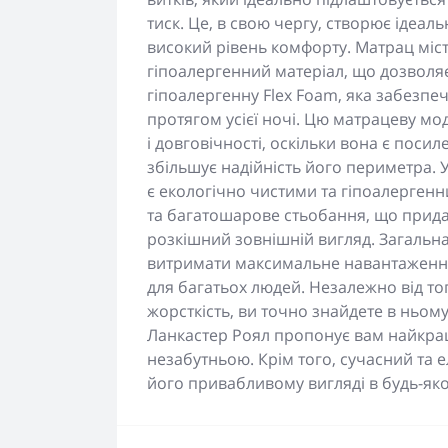
тиск. Це, в свою чергу, створює ідеал
високий рівень комфорту. Матрац міст
гіпоалергенний матеріал, що дозволя
гіпоалергенну Flex Foam, яка забезпеч
протягом усієї ночі. Цю матрацеву м
і довговічності, оскільки вона є поси
збільшує надійність його периметра. У
є екологічно чистими та гіпоалерген
та багатошарове стьобання, що придає
розкішний зовнішній вигляд. Загальна
витримати максимальне навантаження
для багатьох людей. Незалежно від тог
жорсткість, ви точно знайдете в ньо
Ланкастер Роял пропонує вам найкраще
незабутньою. Крім того, сучасний та 
його привабливому вигляді в будь-яком