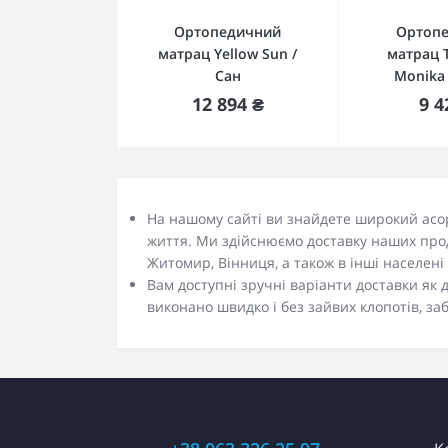
Ортопедичний
Ортоп
матрац Yellow Sun /
матрац 
Сан
Monika
Купити
К
12 894 ₴
9 4
На нашому сайті ви знайдете широкий асо
життя. Ми здійснюємо доставку наших продукт
Житомир, Вінниця, а також в інші населені 
Вам доступні зручні варіанти доставки як 
виконано швидко і без зайвих клопотів, з