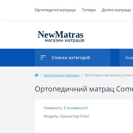
Ортопедичні матраци
Топери
Дитячі матраци
Список категорій
Ортопедичні матраци
Ортопедичний матрац Come-F
Ортопедичний матрац Come-
Наявність:
Є в наявності
Модель: Ланкастер Роял