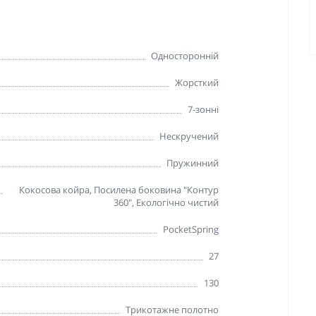
Односторонній
Жорсткий
7-зонні
Нескручений
Пружинний
Кокосова койра, Посилена боковина "Контур
360", Екологічно чистий
PocketSpring
27
130
Трикотажне полотно