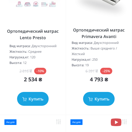
Ортопедический матрас
Ортопедический матрас
Primavera Avanti
Lento Presto
Вид матраса:
Двухсторонний
Вид матраса:
Двухсторонний
Жесткость:
Выше среднего /
Жесткость:
Среднее
Жесткий
Нагрузка,кг:
120
Нагрузка,кг:
250
Высота:
12
Высота:
19
2 816 ₴
6 391 ₴
-10%
-25%
2 534 ₴
4 793 ₴
Купить
Купить
Акция
Акция