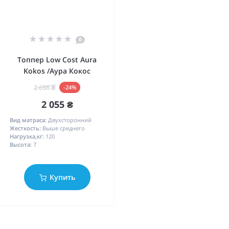
0
Топпер Low Cost Aura
Kokos /Аура Кокос
2 698 ₴
-24%
2 055 ₴
Вид матраса:
Двухсторонний
Жесткость:
Выше среднего
Нагрузка,кг:
120
Высота:
7
Купить