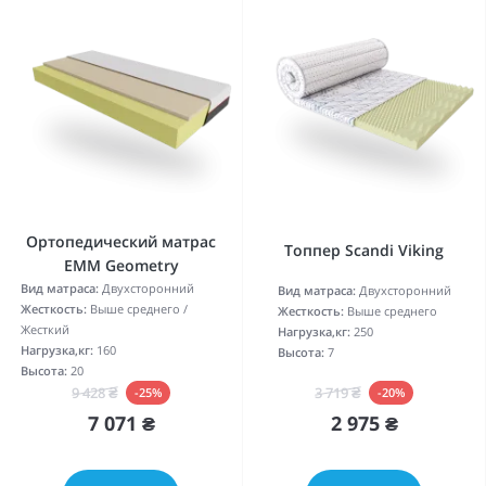
Ортопедический матрас
Топпер Scandi Viking
EMM Geometry
Вид матраса:
Двухсторонний
Вид матраса:
Двухсторонний
Жесткость:
Выше среднего /
Жесткость:
Выше среднего
Жесткий
Нагрузка,кг:
250
Нагрузка,кг:
160
Высота:
7
Высота:
20
3 719 ₴
9 428 ₴
-20%
-25%
2 975 ₴
7 071 ₴