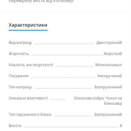
перевірену якість від Eurosleep!
Характеристики
Вид матрацу
Двосторонній
Жорсткість
Жорсткий
Кількість зон жорсткості
Монозональні
Пакування
Нескручений
Тип матрацу
Безпружинний
Унікальні властивості
Кокосова койра, Чохол на
блискавці
Тип пружинного блока
Безпружинний
Висота
8