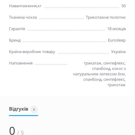
Навантаження,кг
50
Тканина чохла
Трикотажне полотно
Гарантія
18 місяців
Бренд
Eurosleep
Країна-виробник товару
Україна
Наповнення
трикатаж, синтефлекс,
спанбонд, кокос з
натуральним латексом 6см,
спанбонд, синтефлекс,
трикотаж
Відгуків
0
0
/ 5