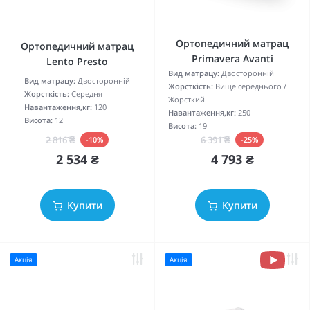
Ортопедичний матрац
Ортопедичний матрац
Primavera Avanti
Lento Presto
Вид матрацу:
Двосторонній
Вид матрацу:
Двосторонній
Жорсткість:
Вище середнього /
Жорсткість:
Середня
Жорсткий
Навантаження,кг:
120
Навантаження,кг:
250
Висота:
12
Висота:
19
2 816 ₴
6 391 ₴
-10%
-25%
2 534 ₴
4 793 ₴
Купити
Купити
Акція
Акція