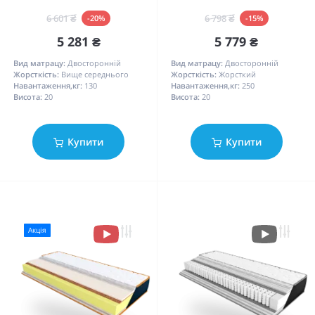
6 601 ₴
6 798 ₴
-20%
-15%
5 281 ₴
5 779 ₴
Вид матрацу:
Двосторонній
Вид матрацу:
Двосторонній
Жорсткість:
Вище середнього
Жорсткість:
Жорсткий
Навантаження,кг:
130
Навантаження,кг:
250
Висота:
20
Висота:
20
Купити
Купити
Акція