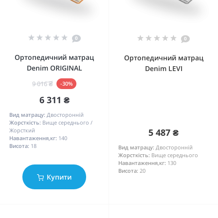
0
0
Ортопедичний матрац
Ортопедичний матрац
Denim ORIGINAL
Denim LEVI
9 016 ₴
-30%
6 311 ₴
Вид матрацу:
Двосторонній
Жорсткість:
Вище середнього /
Жорсткий
5 487 ₴
Навантаження,кг:
140
Висота:
18
Вид матрацу:
Двосторонній
Жорсткість:
Вище середнього
Навантаження,кг:
130
Висота:
20
Купити