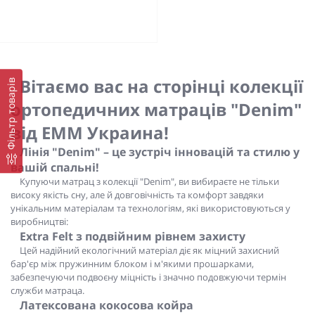
Вітаємо вас на сторінці колекції
Фільтр товарів
ортопедичних матраців "Denim"
від ЕММ Украина!
Лінія "Denim" – це зустріч інновацій та стилю у
вашій спальні!
Купуючи матрац з колекції "Denim", ви вибираєте не тільки
високу якість сну, але й довговічність та комфорт завдяки
унікальним матеріалам та технологіям, які використовуються у
виробництві:
Extra Felt з подвійним рівнем захисту
Цей надійний екологічний матеріал діє як міцний захисний
бар'єр між пружинним блоком і м'якими прошарками,
забезпечуючи подвоєну міцність і значно подовжуючи термін
служби матраца.
Латексована кокосова койра