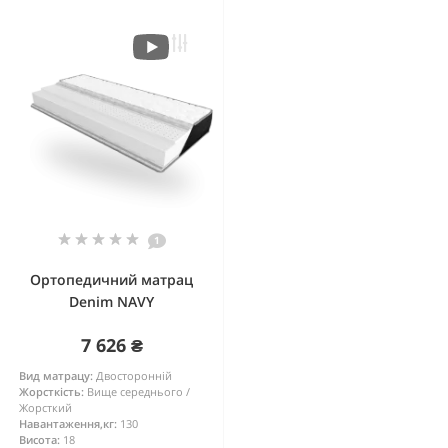
1
Ортопедичний матрац
Denim NAVY
7 626 ₴
Вид матрацу:
Двосторонній
Жорсткість:
Вище середнього /
Жорсткий
Навантаження,кг:
130
Висота:
18