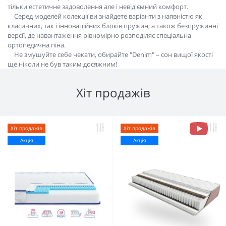
тільки естетичне задоволення але і невід'ємний комфорт.
Серед моделей колекції ви знайдете варіанти з наявністю як
класичних, так і інноваційних блоків пружин, а також безпружинні
версії, де навантаження рівномірно розподіляє спеціальна
ортопедична піна.
Не змушуйте себе чекати, обирайте "Denim" – сон вищої якості
ще ніколи не був таким досяжним!
Хіт продажів
Хіт продажів
Хіт продажів
Акція
Акція