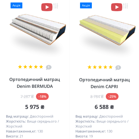
Акція
Акція
1
1
Ортопедичний матрац
Ортопедичний матрац
Denim BERMUDA
Denim CAPRI
7 287 ₴
8 784 ₴
-18%
-25%
5 975 ₴
6 588 ₴
Вид матрацу:
Двосторонній
Вид матрацу:
Двосторонній
Жорсткість:
Вище середнього /
Жорсткість:
Вище середнього /
Жорсткий
Жорсткий
Навантаження,кг:
130
Навантаження,кг:
130
Висота:
21
Висота:
19