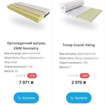
Ортопедичний матрац
Топер Scandi Viking
EMM Geometry
Вид матрацу:
Двосторонній
Вид матрацу:
Двосторонній
Жорсткість:
Вище середнього /
Жорсткість:
Вище середнього
Жорсткий
Навантаження,кг:
250
Навантаження,кг:
160
Висота:
7
Висота:
20
3 719 ₴
9 428 ₴
-20%
-25%
2 975 ₴
7 071 ₴
Купити
Купити