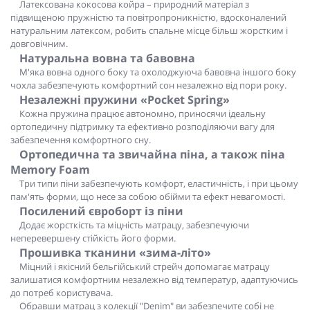
Латексована кокосова койра – природний матеріал з
підвищеною пружністю та повітропроникністю, вдосконалений
натуральним латексом, робить спальне місце більш жорстким і
довговічним.
Натуральна вовна та бавовна
М'яка вовна одного боку та охолоджуюча бавовна іншого боку
чохла забезпечують комфортний сон незалежно від пори року.
Незалежні пружини «Pocket Spring»
Кожна пружина працює автономно, приносячи ідеальну
ортопедичну підтримку та ефективно розподіляючи вагу для
забезпечення комфортного сну.
Ортопедична та звичайна піна, а також піна
Memory Foam
Три типи піни забезпечують комфорт, еластичність, і при цьому
пам'ять форми, що несе за собою обійми та ефект невагомості.
Посилений євроборт із піни
Додає жорсткість та міцність матрацу, забезпечуючи
неперевершену стійкість його форми.
Прошивка тканини «зима-літо»
Міцний і якісний бельгійський стрейч допомагає матрацу
залишатися комфортним незалежно від температур, адаптуючись
до потреб користувача.
Обравши матрац з колекції "Denim" ви забезпечите собі не