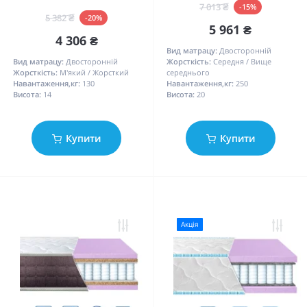
7 013 ₴
-15%
5 382 ₴
-20%
5 961 ₴
4 306 ₴
Вид матрацу:
Двосторонній
Вид матрацу:
Двосторонній
Жорсткість:
Середня / Вище
Жорсткість:
М'який / Жорсткий
середнього
Навантаження,кг:
130
Навантаження,кг:
250
Висота:
14
Висота:
20
Купити
Купити
Акція