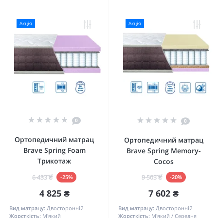
Акція
Акція
0
0
Ортопедичний матрац
Ортопедичний матрац
Brave Spring Foam
Brave Spring Memory-
Трикотаж
Cocos
6 433 ₴
9 503 ₴
-25%
-20%
4 825 ₴
7 602 ₴
Вид матрацу:
Двосторонній
Вид матрацу:
Двосторонній
Жорсткість:
М'який
Жорсткість:
М'який / Середня