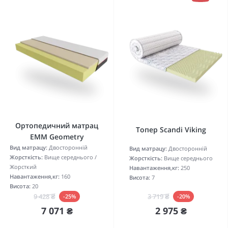
Ортопедичний матрац
Топер Scandi Viking
EMM Geometry
Вид матрацу:
Двосторонній
Вид матрацу:
Двосторонній
Жорсткість:
Вище середнього /
Жорсткість:
Вище середнього
Жорсткий
Навантаження,кг:
250
Навантаження,кг:
160
Висота:
7
Висота:
20
3 719 ₴
9 428 ₴
-20%
-25%
2 975 ₴
7 071 ₴