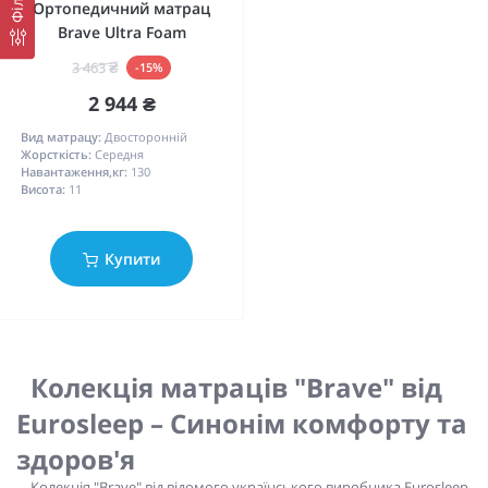
Ортопедичний матрац
Brave Ultra Foam
3 463 ₴
-15%
2 944 ₴
Вид матрацу:
Двосторонній
Жорсткість:
Середня
Навантаження,кг:
130
Висота:
11
Купити
Колекція матраців "Brave" від
Eurosleep – Синонім комфорту та
здоров'я
Колекція "Brave" від відомого українського виробника Eurosleep