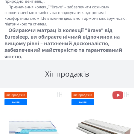
природної вентиляції.
Призначення колекції "Brave" – забезпечити кожному
споживачеві можливість насолоджуватися здоровим і
комфортним сном. Це втілення ідеальної гармонії між зручністю,
підтримкою та стилем.
Обираючи матрац із колекції "Brave" від
Eurosleep, ви обираєте нічний відпочинок на
вищому рівні – натхнений досконалістю,
забезпечений майстерністю та гарантований
якістю.
Хіт продажів
Хіт продажів
Хіт продажів
Акція
Акція