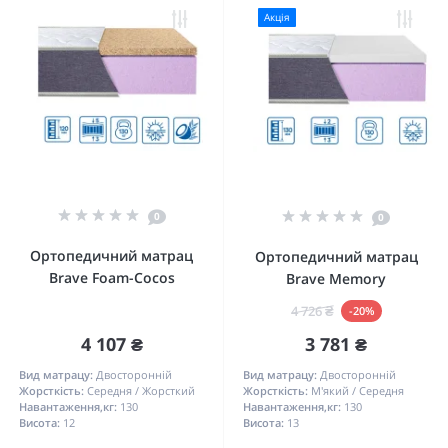
Акція
0
0
Ортопедичний матрац
Ортопедичний матрац
Brave Foam-Cocos
Brave Memory
4 726 ₴
-20%
4 107 ₴
3 781 ₴
Вид матрацу:
Двосторонній
Вид матрацу:
Двосторонній
Жорсткість:
Середня / Жорсткий
Жорсткість:
М'який / Середня
Навантаження,кг:
130
Навантаження,кг:
130
Висота:
12
Висота:
13