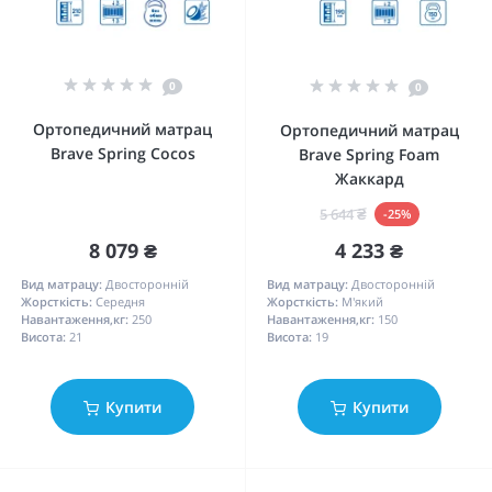
0
0
Ортопедичний матрац
Ортопедичний матрац
Brave Spring Cocos
Brave Spring Foam
Жаккард
5 644 ₴
-25%
8 079 ₴
4 233 ₴
Вид матрацу:
Двосторонній
Вид матрацу:
Двосторонній
Жорсткість:
Середня
Жорсткість:
М'який
Навантаження,кг:
250
Навантаження,кг:
150
Висота:
21
Висота:
19
Купити
Купити