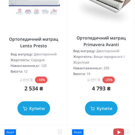
Ортопедичний матрац
Ортопедичний матрац
Primavera Avanti
Lento Presto
Вид матрацу:
Двосторонній
Вид матрацу:
Двосторонній
Жорсткість:
Вище середнього /
Жорсткість:
Середня
Жорсткий
Навантаження,кг:
120
Навантаження,кг:
250
Висота:
12
Висота:
19
2 816 ₴
6 391 ₴
-10%
-25%
2 534 ₴
4 793 ₴
Купити
Купити
Акція
Акція