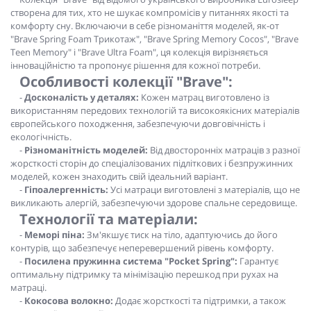
створена для тих, хто не шукає компромісів у питаннях якості та
комфорту сну. Включаючи в себе різноманіття моделей, як-от
"Brave Spring Foam Трикотаж", "Brave Spring Memory Cocos", "Brave
Teen Memory" і "Brave Ultra Foam", ця колекція вирізняється
інноваційністю та пропонує рішення для кожної потреби.
Особливості колекції "Brave":
-
Досконалість у деталях:
Кожен матрац виготовлено із
використанням передових технологій та високоякісних матеріалів
європейського походження, забезпечуючи довговічність і
екологічність.
-
Різноманітність моделей:
Від двосторонніх матраців з разної
жорсткості сторін до спеціалізованих підліткових і безпружинних
моделей, кожен знаходить свій ідеальний варіант.
-
Гіпоалергенність:
Усі матраци виготовлені з матеріалів, що не
викликають алергій, забезпечуючи здорове спальне середовище.
Технології та матеріали:
-
Меморі піна:
Зм'якшує тиск на тіло, адаптуючись до його
контурів, що забезпечує неперевершений рівень комфорту.
-
Посилена пружинна система "Pocket Spring":
Гарантує
оптимальну підтримку та мінімізацію перешкод при рухах на
матраці.
-
Кокосова волокно:
Додає жорсткості та підтримки, а також